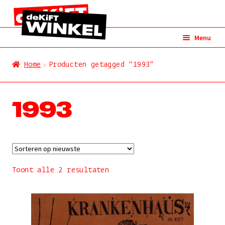
Ga
Ga
Menu
door
naar
naar
de
Alles
Home
Producten getagged “1993”
navigatie
inhoud
cd
1993
vinyl
dvd
merchandise
Gesorteerd
Toont alle 2 resultaten
op
kunst
nieuwste