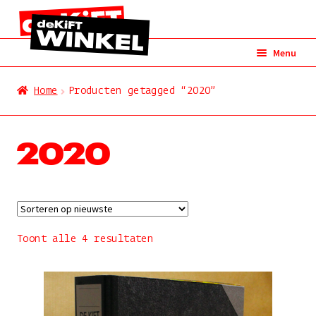
Ga
Ga
Menu
door
naar
naar
de
Alles
Home
Producten getagged “2020”
navigatie
inhoud
cd
2020
vinyl
dvd
merchandise
Gesorteerd
Toont alle 4 resultaten
op
kunst
nieuwste