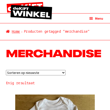
Ga
Ga
Menu
door
naar
naar
de
Alles
Home
Producten getagged “merchandise”
navigatie
inhoud
cd
MERCHANDISE
vinyl
dvd
merchandise
Enig resultaat
kunst