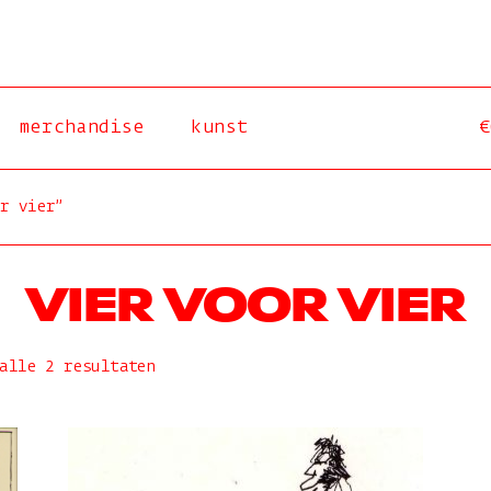
merchandise
kunst
€
r vier”
VIER VOOR VIER
Gesorteerd
alle 2 resultaten
op
nieuwste