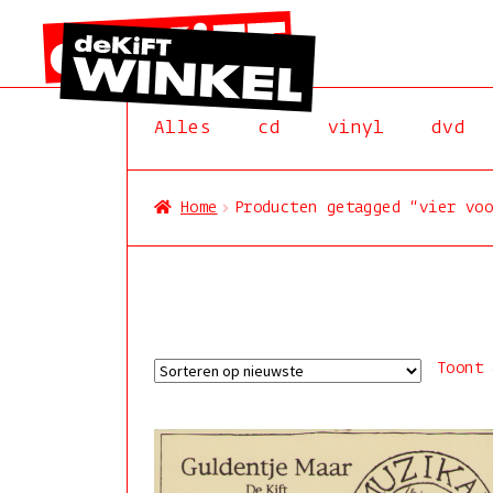
Ga
Ga
door
naar
Alles
cd
vinyl
dvd
naar
de
navigatie
inhoud
Home
Producten getagged “vier voo
Toont 