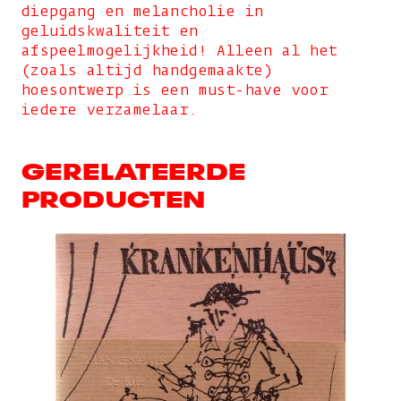
diepgang en melancholie in
geluidskwaliteit en
afspeelmogelijkheid! Alleen al het
(zoals altijd handgemaakte)
hoesontwerp is een must-have voor
iedere verzamelaar.
GERELATEERDE
PRODUCTEN