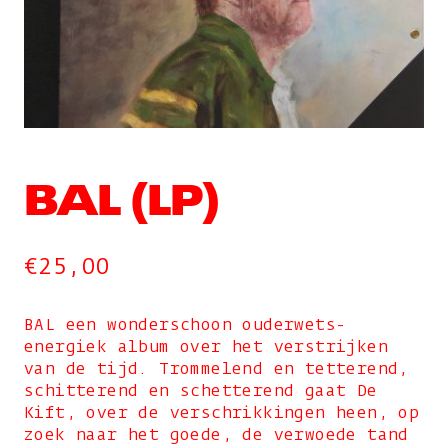
BAL (LP)
€
25,00
BAL een wonderschoon ouderwets-
energiek album over het verstrijken
van de tijd.
Trommelend en tetterend,
schitterend en schetterend gaat De
Kift, over de verschrikkingen heen, op
zoek naar het goede, de verwoede tand