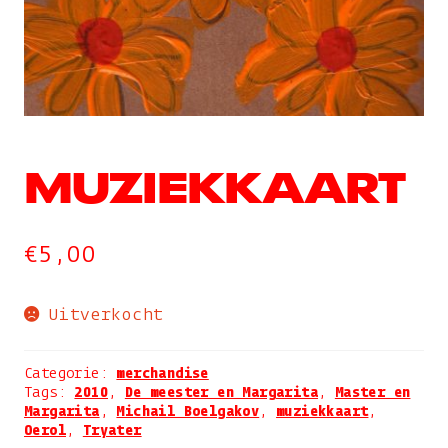
MUZIEKKAART
€
5,00
Uitverkocht
Categorie:
merchandise
Tags:
2010
,
De meester en Margarita
,
Master en
Margarita
,
Michail Boelgakov
,
muziekkaart
,
Oerol
,
Tryater