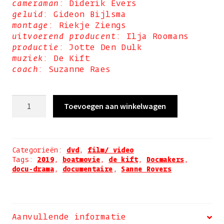
cameraman
: Diderik Evers
geluid
: Gideon Bijlsma
montage
: Riekje Ziengs
uitvoerend producent
: Ilja Roomans
productie
: Jotte Den Dulk
muziek
: De Kift
coach
: Suzanne Raes
Water
Toevoegen aan winkelwagen
wieg
me
(dvd)
aantal
Categorieën:
dvd
,
film/ video
Tags:
2019
,
boatmovie
,
de kift
,
Docmakers
,
docu-drama
,
documentaire
,
Sanne Rovers
Aanvullende informatie