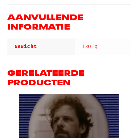
AANVULLENDE
INFORMATIE
Gewicht
130 g
GERELATEERDE
PRODUCTEN