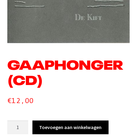
GAAPHONGER
(CD)
€
12,00
Gaaphonger
Toevoegen aan winkelwagen
(cd)