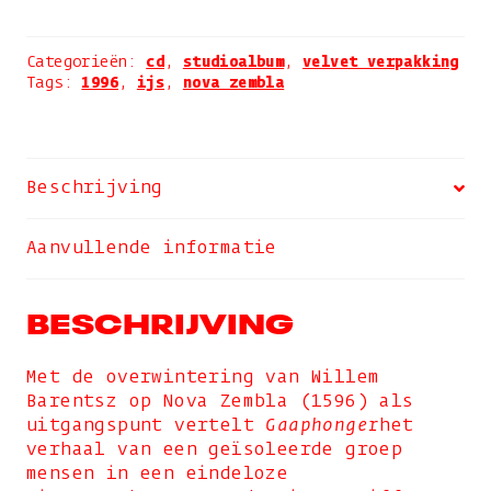
aantal
Categorieën:
cd
,
studioalbum
,
velvet verpakking
Tags:
1996
,
ijs
,
nova zembla
Beschrijving
Aanvullende informatie
BESCHRIJVING
Met de overwintering van Willem
Barentsz op Nova Zembla (1596) als
uitgangspunt vertelt
Gaaphonger
het
verhaal van een geïsoleerde groep
mensen in een eindeloze