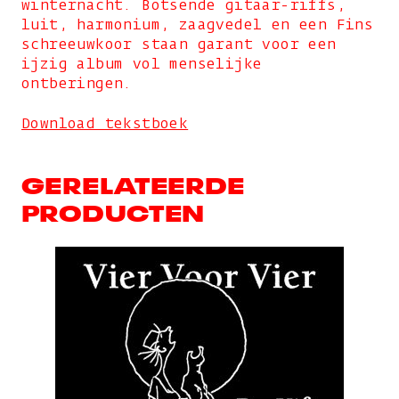
winternacht. Botsende gitaar-riffs,
luit, harmonium, zaagvedel en een Fins
schreeuwkoor staan garant voor een
ijzig album vol menselijke
ontberingen.
Download tekstboek
GERELATEERDE
PRODUCTEN